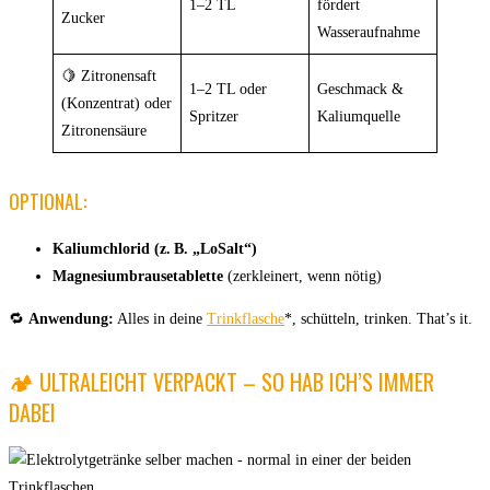
1–2 TL
fördert
Zucker
Wasseraufnahme
🍋 Zitronensaft
1–2 TL oder
Geschmack &
(Konzentrat) oder
Spritzer
Kaliumquelle
Zitronensäure
OPTIONAL:
Kaliumchlorid (z. B. „LoSalt“)
Magnesiumbrausetablette
(zerkleinert, wenn nötig)
🔁
Anwendung:
Alles in deine
Trinkflasche
*, schütteln, trinken. That’s it.
🏕️ ULTRALEICHT VERPACKT – SO HAB ICH’S IMMER
DABEI