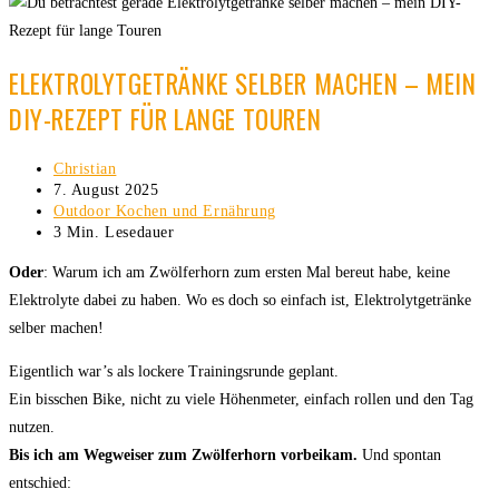
ELEKTROLYTGETRÄNKE SELBER MACHEN – MEIN
DIY-REZEPT FÜR LANGE TOUREN
Beitrags-
Christian
Autor:
Beitrag
7. August 2025
veröffentlicht:
Beitrags-
Outdoor Kochen und Ernährung
Kategorie:
Lesedauer:
3 Min. Lesedauer
Oder
: Warum ich am Zwölferhorn zum ersten Mal bereut habe, keine
Elektrolyte dabei zu haben. Wo es doch so einfach ist, Elektrolytgetränke
selber machen!
Eigentlich war’s als lockere Trainingsrunde geplant.
Ein bisschen Bike, nicht zu viele Höhenmeter, einfach rollen und den Tag
nutzen.
Bis ich am Wegweiser zum Zwölferhorn vorbeikam.
Und spontan
entschied: