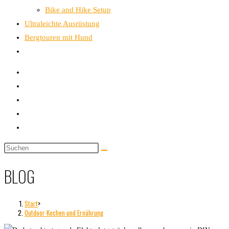
Bike and Hike Setup
Ultraleichte Ausrüstung
Bergtouren mit Hund
Website-
Suche
umschalten
Diese
Website
BLOG
durchsuchen
Start
>
Outdoor Kochen und Ernährung