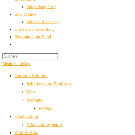
Bikepacking Setup
Bike & Hike
Bike and Hike Setup
Ultraleichte Ausrüstung
Bergtouren mit Hund
Website-
Suche
Press
umschalten
Escape
Menü
Schließen
to
Outdoor Schlafen
close
Schlafsystem (Zenbivy)
the
Zelte
search
Isomatte
panel.
R-Wert
Bikebacking
Bikepacking Setup
Bike & Hike